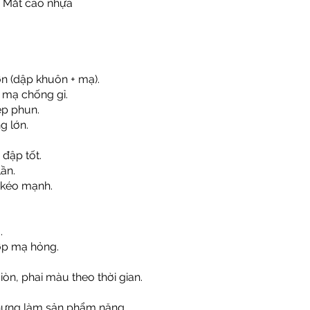
s Mắt cáo nhựa
ơn (dập khuôn + mạ).
p mạ chống gỉ.
ép phun.
g lớn.
 đập tốt.
ần.
c kéo mạnh.
.
ớp mạ hỏng.
òn, phai màu theo thời gian.
hưng làm sản phẩm nặng.