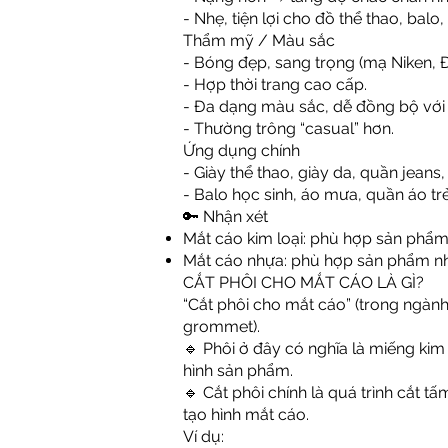
- Nhẹ, tiện lợi cho đồ thể thao, balo
Thẩm mỹ / Màu sắc
- Bóng đẹp, sang trọng (mạ Niken, 
- Hợp thời trang cao cấp.
- Đa dạng màu sắc, dễ đồng bộ với 
- Thường trông “casual” hơn.
Ứng dụng chính
- Giày thể thao, giày da, quần jeans
- Balo học sinh, áo mưa, quần áo trẻ
🔑 Nhận xét
Mắt cáo kim loại: phù hợp sản phẩm
Mắt cáo nhựa: phù hợp sản phẩm nhẹ
CẮT PHÔI CHO MẮT CÁO LÀ GÌ?
“Cắt phôi cho mắt cáo” (trong ngành
grommet).
🔹 Phôi ở đây có nghĩa là miếng kim
hình sản phẩm.
🔹 Cắt phôi chính là quá trình cắt 
tạo hình mắt cáo.
Ví dụ: