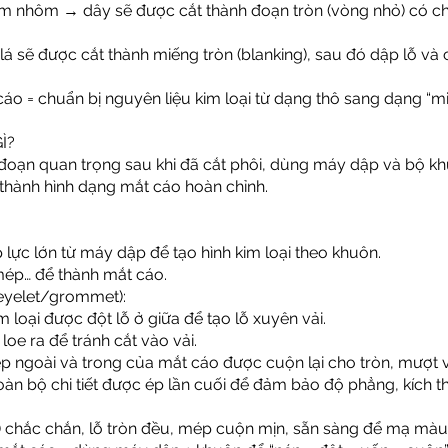
m nhôm → dây sẽ được cắt thành đoạn tròn (vòng nhỏ) có ch
á sẽ được cắt thành miếng tròn (blanking), sau đó dập lỗ v
áo = chuẩn bị nguyên liệu kim loại từ dạng thô sang dạng “m
Ì?
 đoạn quan trọng sau khi đã cắt phôi, dùng máy dập và bộ k
 thành hình dạng mắt cáo hoàn chỉnh.
lực lớn từ máy dập để tạo hình kim loại theo khuôn.
 mép… để thành mắt cáo.
(eyelet/grommet):
m loại được đột lỗ ở giữa để tạo lỗ xuyên vải.
loe ra để tránh cắt vào vải.
ép ngoài và trong của mắt cáo được cuộn lại cho tròn, mượt 
 toàn bộ chi tiết được ép lần cuối để đảm bảo độ phẳng, kích
) chắc chắn, lỗ tròn đều, mép cuộn mịn, sẵn sàng để mạ màu 