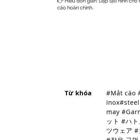
👉 Hiểu đơn giản: Dập tạo hình cho
cáo hoàn chỉnh.
Từ khóa
#Mắt cáo 
inox
#steel
may #Ga
ット #ハト
ツウェア #
#작은 구멍