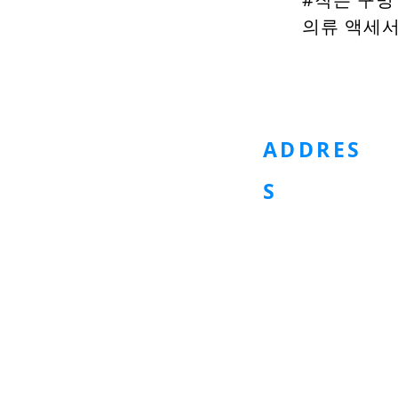
의류 액세서리
HOMEPAGE
Metal Button
Plast
ADDRES
S
G 29 Khu Dân Cư Tân 
- Phường Tân Hưng - 
Số 04 tháp G Sunrise R
- Đường Nguyễn Hữu T
Bè - TPHCM