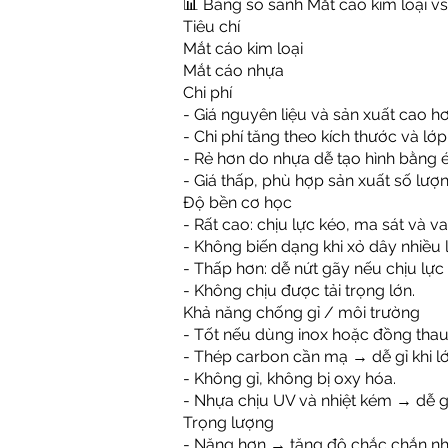
📊 Bảng so sánh Mắt cáo kim loại v
Tiêu chí
Mắt cáo kim loại
Mắt cáo nhựa
Chi phí
- Giá nguyên liệu và sản xuất cao h
- Chi phí tăng theo kích thước và lớ
- Rẻ hơn do nhựa dễ tạo hình bằng 
- Giá thấp, phù hợp sản xuất số lượn
Độ bền cơ học
- Rất cao: chịu lực kéo, ma sát và va
- Không biến dạng khi xỏ dây nhiều l
- Thấp hơn: dễ nứt gãy nếu chịu lự
- Không chịu được tải trọng lớn.
Khả năng chống gỉ / môi trường
- Tốt nếu dùng inox hoặc đồng thau
- Thép carbon cần mạ → dễ gỉ khi l
- Không gỉ, không bị oxy hóa.
- Nhựa chịu UV và nhiệt kém → dễ gi
Trọng lượng
- Nặng hơn → tăng độ chắc chắn n