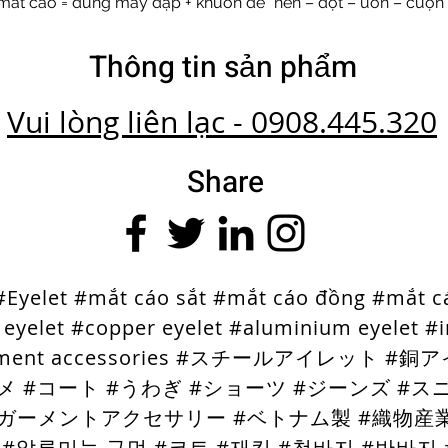
 mắt cáo = dùng máy dập + khuôn để “nén – đột – uốn – cuộn”
Thông tin sản phẩm
Vui lòng liên lạc - 0908.445.320
Share
#Eyelet #mắt cáo sắt #mắt cáo đồng #mắt 
 eyelet #copper eyelet #aluminium eyelet #i
rment accessories #スチールアイレット 
メ #コート #うわぎ #ショーツ #ジーンズ #ス
ガーメントアクセサリー #ベトナム製 #織物産業 
 #알루미늄 구멍 #코트 #재킷 #청바지 #반바지 