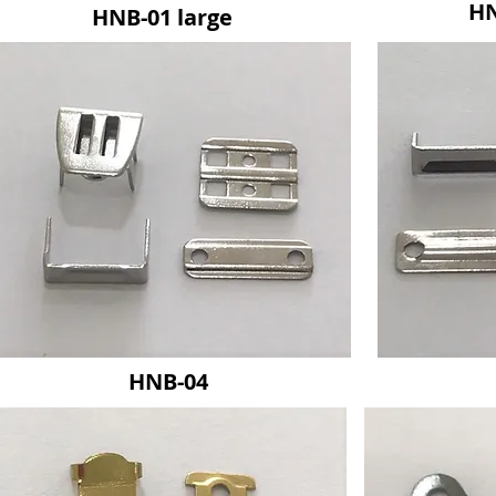
HN
HNB-01 large
HNB-04