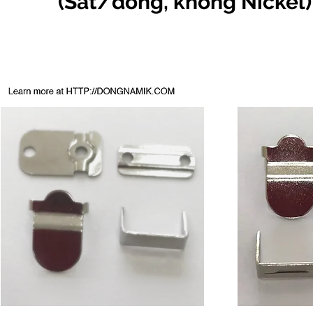
(Sắt/đồng
, không Nickel)