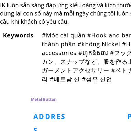
IK luôn sẵn sàng đáp ứng kiểu dáng và kích thư
dừng lại con số này mà mỗi ngày chúng tôi luô
cầu khi khách có yêu cầu.
Keywords
#Móc cài quần #Hook and bar
thành phần #không Nickel #H
accessories #ហុកនិង
カン、スナップなど、服を作る上
ガーメントアクセサリー #ベトナム
리 #베트남 산 #섬유 산업
HOMEPAGE
Metal Button
Plastic Buttons
Pad
Tape
ADDRES
S