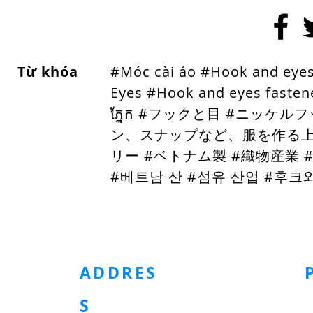
Từ khóa
#Móc cài áo #Hook and eye
Eyes #Hook and eyes fasten
ភ្នែក #フックと目 #ニッケ
ン、スナップなど、服を作る上
リー #ベトナム製 #織物産業 #
#베트남 산 #섬유 산업
#후크와
HOMEPAGE
Metal Button
Plastic Buttons
Pad
Tape
ADDRES
S