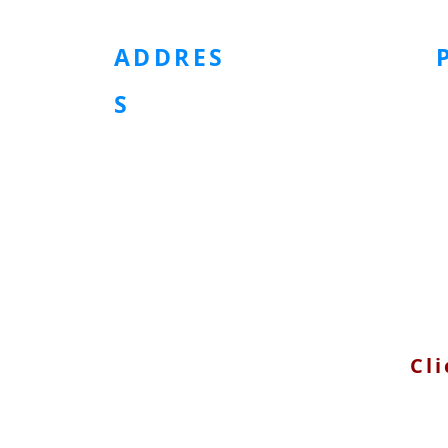
ADDRES
S
G 29 Khu Dân Cư Tân Quy Đông
090
- Phường Tân Hưng - TP HCM
Số 04 tháp G Sunrise Riverside
- Đường Nguyễn Hữu Thọ - Nhà
Bè - TPHCM
Cli
© 2025 