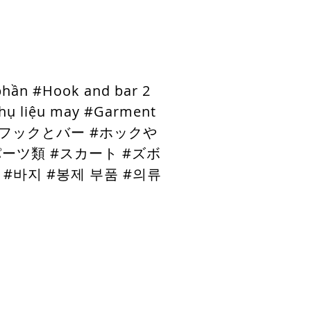
phần #Hook and bar 2
Phụ liệu may #Garment
リーのフックとバー #ホックや
ツ類 #スカート #ズボ
#바지 #봉제 부품 #의류
Certificates
Contact Us
More
Email