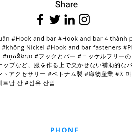
Share
uần #Hook and bar #Hook and bar 4 thành 
 #không Nickel #Hook and bar fasteners #
ries #ហុកនិងបារ #フックとバー #ニッケルフ
ナップなど、服を作る上で欠かせない補助的なパー
ントアクセサリー #ベトナム製 #織物産業 #치마 
베트남 산 #섬유 산업
ic Buttons
Pad
Tape
Zipper
Elastic
Packaged
PHONE