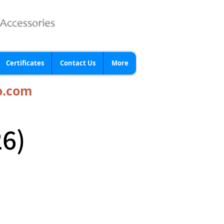
Certificates
Contact Us
More
o.com
26)