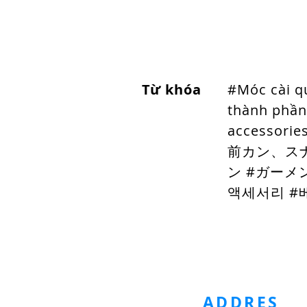
Từ khóa
#Móc cài q
thành phần
accesso
前カン、ス
ン #ガーメ
액세서리 #
HOMEPAGE
Metal Button
Plast
ADDRES