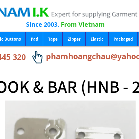
Since 2003.
From Vietnam
tic Buttons
Pad
Tape
Zipper
Elastic
Packaged
phamhoangchau@yaho
445 320
OOK & BAR (
HNB - 