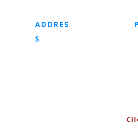
HOMEPAGE
Metal Button
Plastic Buttons
Pad
Tape
ADDRES
S
G 29 Khu Dân Cư Tân Quy Đông
090
- Phường Tân Hưng - TP HCM
Số 04 tháp G Sunrise Riverside
- Đường Nguyễn Hữu Thọ - Nhà
Bè - TPHCM
Cli
© 2025 