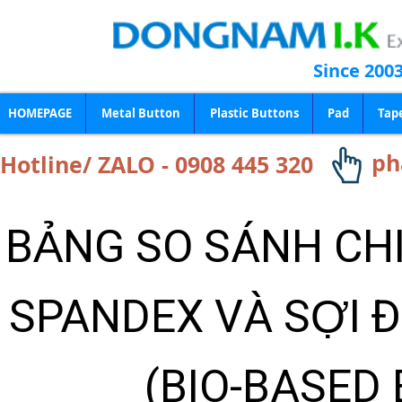
Since 200
HOMEPAGE
Metal Button
Plastic Buttons
Pad
Tap
ph
Hotline/ ZALO - 0908 445 320
BẢNG SO SÁNH CHI
SPANDEX VÀ SỢI 
(BIO-BASED 