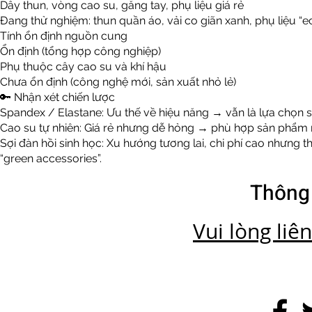
Dây thun, vòng cao su, găng tay, phụ liệu giá rẻ
Đang thử nghiệm: thun quần áo, vải co giãn xanh, phụ liệu “e
Tính ổn định nguồn cung
Ổn định (tổng hợp công nghiệp)
Phụ thuộc cây cao su và khí hậu
Chưa ổn định (công nghệ mới, sản xuất nhỏ lẻ)
🔑 Nhận xét chiến lược
Spandex / Elastane: Ưu thế về hiệu năng → vẫn là lựa chọn s
Cao su tự nhiên: Giá rẻ nhưng dễ hỏng → phù hợp sản phẩm n
Sợi đàn hồi sinh học: Xu hướng tương lai, chi phí cao nhưng
“green accessories”.
Thông
Vui lòng liê