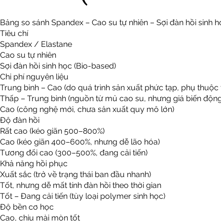
Bảng so sánh Spandex – Cao su tự nhiên – Sợi đàn hồi sinh h
Tiêu chí
Spandex / Elastane
Cao su tự nhiên
Sợi đàn hồi sinh học (Bio-based)
Chi phí nguyên liệu
Trung bình – Cao (do quá trình sản xuất phức tạp, phụ thuộc
Thấp – Trung bình (nguồn từ mủ cao su, nhưng giá biến động
Cao (công nghệ mới, chưa sản xuất quy mô lớn)
Độ đàn hồi
Rất cao (kéo giãn 500–800%)
Cao (kéo giãn 400–600%, nhưng dễ lão hóa)
Tương đối cao (300–500%, đang cải tiến)
Khả năng hồi phục
Xuất sắc (trở về trạng thái ban đầu nhanh)
Tốt, nhưng dễ mất tính đàn hồi theo thời gian
Tốt – Đang cải tiến (tùy loại polymer sinh học)
Độ bền cơ học
Cao, chịu mài mòn tốt